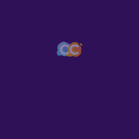
Serralleria Gaya
Serralleria a Cambrils
625409542
Carrer Camí de St. Joan
Serveis
Demolicions Pujals