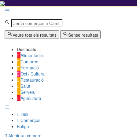
Veure tots els resultats
Sense resultats
Destacats
Alimentació
Compres
Formació
Oci / Cultura
Restauració
Salut
Serveis
Agricultura
Inici
Comerços
Botiga
Afegir un comerç