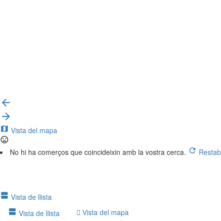
{{label}}
{{locationDetails}}
Torna als filtres
Consulteu les subcategories
{{ term.name }}
{{ term.count }}
Carrega més
arrow_backward
arrow_forward
Vista del mapa
No hi ha comerços que coincideixin amb la vostra cerca.
Restable
Vista de llista
Vista del mapa
Vista de llista