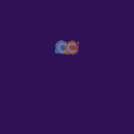
Serralleria Gaya
Serralleria a Cambrils
625409542
Carrer Camí de St. Joan
Serveis
Demolicions Pujals